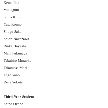
Kenta Iida
Yui Oguni
Soma Kono
Yuta Konno
Shugo Sakai
Shiori Nakazawa
Rinka Hayashi
Main Fukunaga
Takahiro Muraoka
Takamasa Mori
Togo Yano
Rene Yokota
Third-Year Student
Shino Okabe