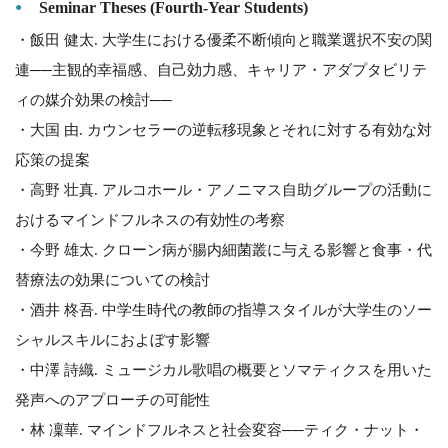
Seminar Theses (Fourth-Year Students)
・飯田 健太. 大学生における優柔不断傾向と職業選択不安の関
連──主観的幸福感、自己効力感、キャリア・アダプタビリテ
ィの媒介効果の検討──
・大国 由. カウンセラーの逆転移現象とそれに対する有効な対
応策の提案
・高野 壮真. アルコホール・アノニマス自助グループの活動に
おけるマインドフルネスの有効性の考察
・今野 雄太. クローン病が腸内細菌叢に与える影響と食事・代
替療法の効果についての検討
・酒井 柊吾. 中学生時代の教師の指導スタイルが大学生のソー
シャルスキルにおよぼす影響
・中澤 詩織. ミュージカル歌唱の概要とソマティクスを用いた
発声へのアプローチの可能性
・林 凜華. マインドフルネスと社会変容──ティク・ナット・