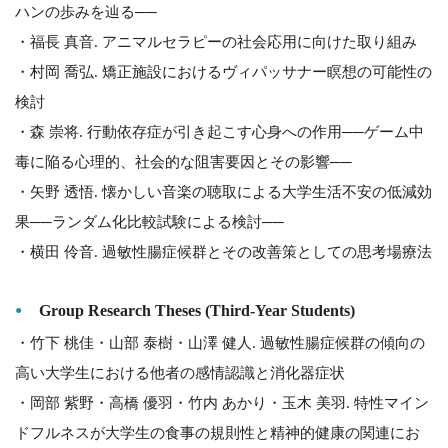
ハンの歩みを辿る──
・福長 真音. アニマルセラピーの社会応用に向けた取り組み
・村岡 喬弘. 矯正施設におけるヴィパッサナー瞑想の可能性の
検討
・森 崇将. 行動依存症が引き起こす心身への作用──ゲーム中
毒に陥る心理的、社会的な阻害要因とその影響──
・矢野 透悟. 懐かしい音楽の聴取による大学生活不安の低減効
果──ランダム化比較試験による検討──
・横田 伶音. 過敏性腸症候群とその改善策としての思考場療法
Group Research Theses (Third-Year Students)
・竹下 桃佳・山部 泰樹・山澤 健人. 過敏性腸症候群の傾向の
高い大学生における他者の感情認識と消化器症状
・岡部 紫野・高橋 優羽・竹内 あかり・玉木 美羽. 特性マイン
ドフルネスが大学生の食事の規則性と精神的健康の関連にお