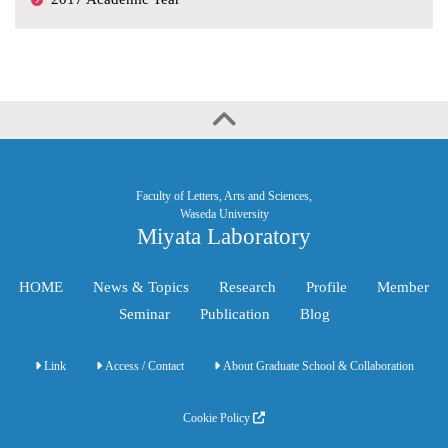
Faculty of Letters, Arts and Sciences,
Waseda University
Miyata Laboratory
HOME
News & Topics
Research
Profile
Member
Seminar
Publication
Blog
Link
Access / Contact
About Graduate School & Collaboration
Cookie Policy